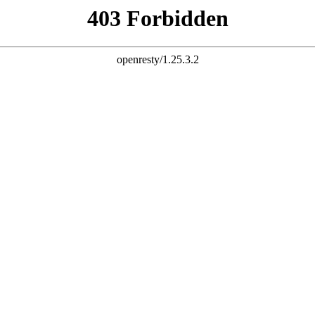
不锈
闻中
产品中
车间
应用
钢材
钢常
心
设备
领域
牌号
识
K8天生赢家
生产设备
传统能源
双相不锈
钢材标准
一触发
检测设备
新兴能源
钢
材质牌号
资讯
K8天生赢家
高端制造
奥氏体不
材料应用
一触发件
化学工程
锈钢
钢材加工
新闻
不锈钢法兰
海洋环境
马氏体不
钢铁冶炼
预制件加工
生物科技
锈钢
固溶处理
铁素体不
焊接工艺
锈钢
耐蚀性能
沉淀硬化
表面处理
不锈钢
检测检验
高温合金
管道常识